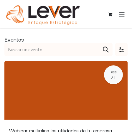
Ir al contenido
Eventos
FEB
21
Webinar multiplica las utilidades de tu empresa